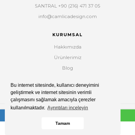
SANTRAL +90 (216) 471 37 05
info@camlicadesign.com
KURUMSAL
Hakkımızda
Ürünlerimiz
Blog
İletişim
Bu internet sitesinde, kullanıcı deneyimini
geliştirmek ve internet sitesinin verimli
çalışmasını sağlamak amacıyla çerezler
kullanılmaktadır.
Ayrıntıları inceleyin
Copyright © 2023. Her Hakkı Saklıdır.
Tamam