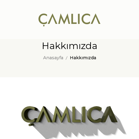
bizim
mekan
nttgame
knight
online
Hakkımızda
Anasayfa
Hakkımızda